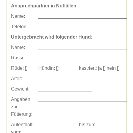
Ansprechpartner in Notfällen
:
Name:
___________________________________
Telefon:
___________________________________
Untergebracht wird folgender Hund:
Name:
___________________________________
Rasse:
___________________________________
Rüde: []
Hündin: []
kastriert: ja [] nein []
Alter:
____________________
Gewicht:
____________________
Angaben
___________________________________
zur
Fütterung:
Aufenthalt
_____________
bis zum:
_________
vom: